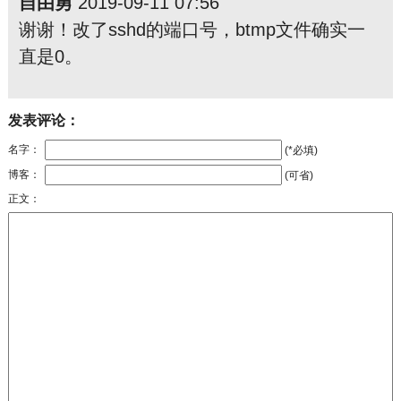
自由勇
2019-09-11 07:56
谢谢！改了sshd的端口号，btmp文件确实一
直是0。
发表评论：
名字：
(*必填)
博客：
(可省)
正文：