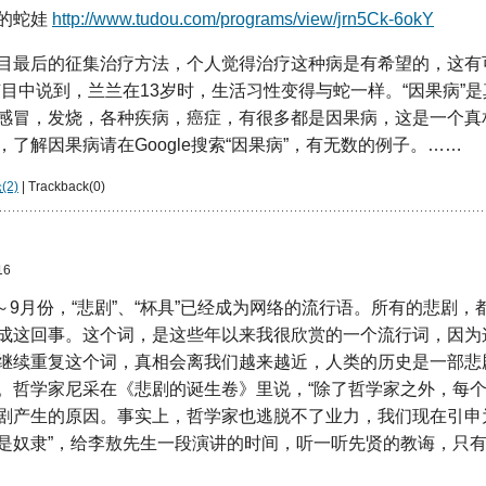
的蛇娃
http://www.tudou.com/programs/view/jrn5Ck-6okY
目最后的征集治疗方法，个人觉得治疗这种病是有希望的，这有
节目中说到，兰兰在13岁时，生活习性变得与蛇一样。“因果病”
感冒，发烧，各种疾病，癌症，有很多都是因果病，这是一个真
了解因果病请在Google搜索“因果病”，有无数的例子。……
2)
| Trackback(0)
16
8～9月份，“悲剧”、“杯具”已经成为网络的流行语。所有的悲剧
成这回事。这个词，是这些年以来我很欣赏的一个流行词，因为
继续重复这个词，真相会离我们越来越近，人类的历史是一部悲
。哲学家尼采在《悲剧的诞生卷》里说，“除了哲学家之外，每个
剧产生的原因。事实上，哲学家也逃脱不了业力，我们现在引申
是奴隶”，给李敖先生一段演讲的时间，听一听先贤的教诲，只