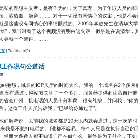
无私的理想主义者，是有作为的，为了真理，为了争取人类的和
颅，洒热血，坐穿……。对于一切没有同情心的议案，他是不会
就是这些没有同情心的事情酿成的。2005年李敖先生在清华大
清华”，我当时看了这个视频没有明白这句话，似乎是在说清华，
人类敲一个警钟。……
5)
| Trackback(0)
岸工作说句公道话
39
gger抱怨，域名的ICP贝岸的时间太长。我的一个域名在2个多
一直没有通过，网站被关闭了一个多月。服务器提供商让我自行
的省会广州，接电话的人员十分和蔼，很有礼貌，并问我，“你
钟后，这位工作人员告诉我，“已经给你通过了”。
他们解释说，以前我的域名都是10天以内就会通过，这一次的
本来我是不想打电话的。)谁都不容易。每个人只是在执行自己的
。然而大多数人都不知道自己在做什么，最终是为了什么，正如