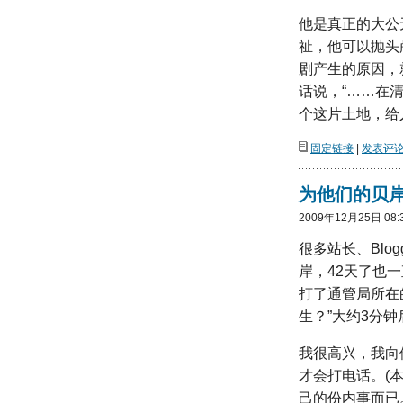
他是真正的大公
祉，他可以抛头
剧产生的原因，
话说，“……在
个这片土地，给
固定链接
|
发表评论(
为他们的贝
2009年12月25日 08:
很多站长、Blo
岸，42天了也
打了通管局所在
生？”大约3分
我很高兴，我向
才会打电话。(
己的份内事而已