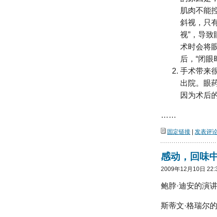
肌肉不能
斜视，只
视”，导
术时会将
后，“闭眼
手术带来
出院。眼
因为术后
……
固定链接
|
发表评论(
感动，回味
2009年12月10日 22:
鲍脖·迪安的演
斯蒂文·格瑞尔