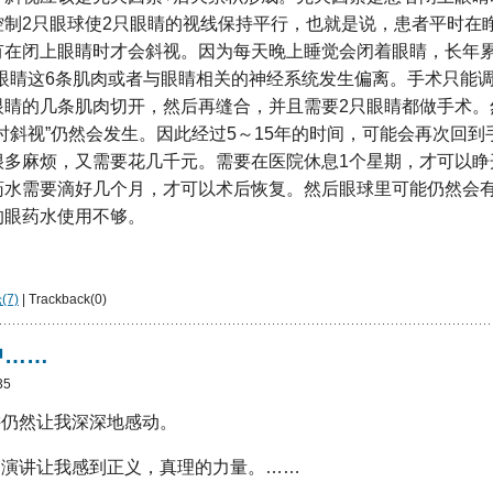
控制2只眼球使2只眼睛的视线保持平行，也就是说，患者平时在
有在闭上眼睛时才会斜视。因为每天晚上睡觉会闭着眼睛，长年累
致眼睛这6条肌肉或者与眼睛相关的神经系统发生偏离。手术只能
眼睛的几条肌肉切开，然后再缝合，并且需要2只眼睛都做手术。
时斜视”仍然会发生。因此经过5～15年的时间，可能会再次回
很多麻烦，又需要花几千元。需要在医院休息1个星期，才可以睁
药水需要滴好几个月，才可以术后恢复。然后眼球里可能仍然会
的眼药水使用不够。
7)
| Trackback(0)
中……
35
讲仍然让我深深地感动。
的演讲让我感到正义，真理的力量。……