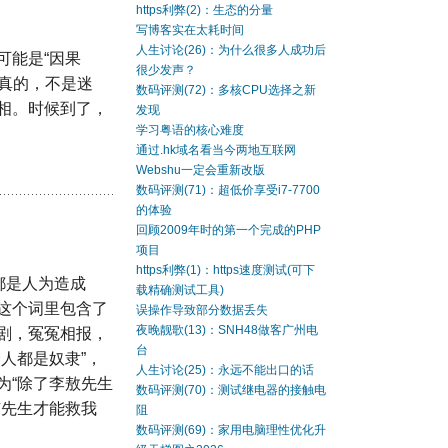
https利弊(2)：生态的分量
写博客实在太耗时间
人生讨论(26)：为什么很多人成功后
可能是“因果
很少发声？
是真的，不是迷
数码评测(72)：多核CPU选择之新
相。时候到了，
发现
学习粤语的核心难度
通过.hk域名看当今两地互联网
Webshu一定会重新改版
数码评测(71)：超低价享受i7-7700
的体验
回顾2009年时的第一个完成的PHP
项目
https利弊(1)：https速度测试(可下
，都是人为造成
载精确测试工具)
这个词里包含了
误操作导致部分数据丢失
夜晚靓歌(13)：SNH48做客广州电
剧，冤冤相报，
台
人都是奴隶”，
人生讨论(25)：永远不能出口的话
为“除了李敖先生
数码评测(70)：测试继电器的接触电
有先生才能救我
阻
数码评测(69)：家用电脑理性优化升