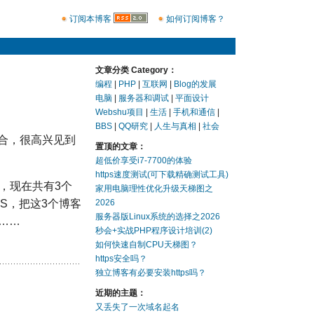
订阅本博客
如何订阅博客？
文章分类 Category：
编程
|
PHP
|
互联网
|
Blog的发展
电脑
|
服务器和调试
|
平面设计
Webshu项目
|
生活
|
手机和通信
|
BBS
|
QQ研究
|
人生与真相
|
社会
合，很高兴见到
置顶的文章：
超低价享受i7-7700的体验
https速度测试(可下载精确测试工具)
，现在共有3个
家用电脑理性优化升级天梯图之
S，把这3个博客
2026
服务器版Linux系统的选择之2026
。……
秒会+实战PHP程序设计培训(2)
如何快速自制CPU天梯图？
https安全吗？
独立博客有必要安装https吗？
近期的主题：
又丢失了一次域名起名