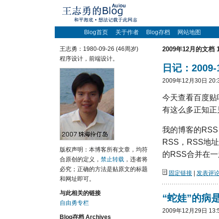
Blog首页
关于作者
Blog存档
网站地图
王志勇：1980-09-26 (46周岁)
2009年12月的文档 
程序设计，前端设计。
日记：2009-1
2009年12月30日 20:
今天查看百度贴
有这么多正知正
我的博客的RS
RSS，RSS
版权声明：本博客所有文章，均符
的RSS合并在一
合原创的定义，
禁止转载
，违者将
必究；正确的方法是贴原文的标题
固定链接
|
发表评论(
和网址即可。
与此相关的链接
“蛇娃”的病
自由勇专栏
2009年12月29日 13:
Blog存档 Archives