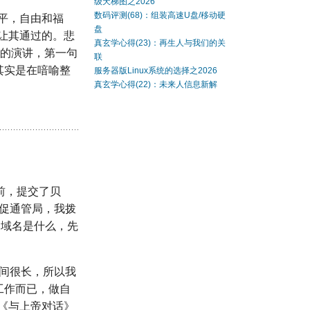
级天梯图之2026
数码评测(68)：组装高速U盘/移动硬
平，自由和福
盘
让其通过的。悲
真玄学心得(23)：再生人与我们的关
学的演讲，第一句
联
其实是在喑喻整
服务器版Linux系统的选择之2026
真玄学心得(22)：未来人信息新解
月前，提交了贝
催促通管局，我拨
的域名是什么，先
时间很长，所以我
工作而已，做自
《与上帝对话》