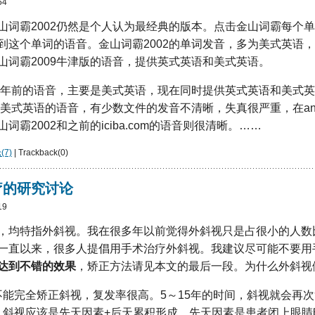
54
山词霸2002仍然是个人认为最经典的版本。点击金山词霸每个
这个单词的语音。金山词霸2002的单词发音，多为美式英语，与ans
山词霸2009牛津版的语音，提供英式英语和美式英语。
m在一两年前的语音，主要是美式英语，现在同时提供英式英语和美式
om上的美式英语的语音，有少数文件的发音不清晰，失真很严重，在answ
词霸2002和之前的iciba.com的语音则很清晰。……
7)
| Trackback(0)
疗的研究讨论
19
，均特指外斜视。我在很多年以前觉得外斜视只是占很小的人数
一直以来，很多人提倡用手术治疗外斜视。我建议尽可能不要用
达到不错的效果
，矫正方法请见本文的最后一段。为什么外斜视
不能完全矫正斜视，复发率很高。5～15年的时间，斜视就会再
，斜视应该是先天因素+后天累积形成。先天因素是患者闭上眼睛