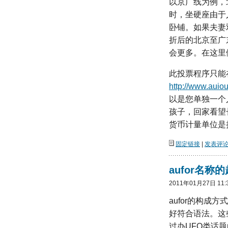
以京广线为例，
时，坐硬座由于
卧铺。如果夫妻
折后的北京至广
会更多。在这里
此投票程序只能在
http://www.auio
以是您单独一个
孩子，回家看望
货币计量单位是
固定链接
|
发表评论(
aufor名称
2011年01月27日 11:
aufor的构成方式
好符合语法。这些
过办UFO类话