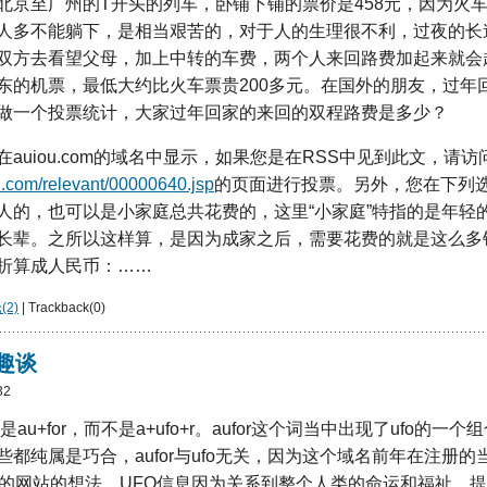
北京至广州的T开头的列车，卧铺下铺的票价是458元，因为火车
人多不能躺下，是相当艰苦的，对于人的生理很不利，过夜的长
双方去看望父母，加上中转的车费，两个人来回路费加起来就会超
东的机票，最低大约比火车票贵200多元。在国外的朋友，过年
做一个投票统计，大家过年回家的来回的双程路费是多少？
auiou.com的域名中显示，如果您是在RSS中见到此文，请访
u.com/relevant/00000640.jsp
的页面进行投票。另外，您在下列
人的，也可以是小家庭总共花费的，这里“小家庭”特指的是年轻
长辈。之所以这样算，是因为成家之后，需要花费的就是这么多
折算成人民币：……
2)
| Trackback(0)
的趣谈
32
是au+for，而不是a+ufo+r。aufor这个词当中出现了ufo的一个
都纯属是巧合，aufor与ufo无关，因为这个域名前年在注册
题的网站的想法。UFO信息因为关系到整个人类的命运和福祉、