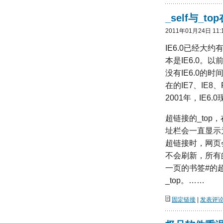
_self与_t
2011年01月24日 11:
IE6.0已经大
本是IE6.0。以前
没有IE6.0
在的IE7、IE
2001年，IE
超链接的_top
址栏会一直显示为
超链接时，网页会
不会刷新，所有的
一页的书签#的
_top。……
固定链接
|
发表评论(