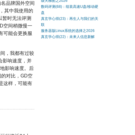
级天梯图之2026
的知名品牌国外空间
数码评测(68)：组装高速U盘/移动硬
款，其中我使用的
盘
，所以暂时无法评测
真玄学心得(23)：再生人与我们的关
联
GD空间稍微慢一
服务器版Linux系统的选择之2026
有可能会更换服
真玄学心得(22)：未来人信息新解
X的空间，我都有过较
不会影响速度，并
明显地影响速度。后
间的对比，GD空
是这样，可能有