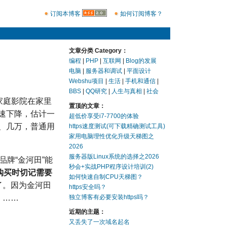
订阅本博客
如何订阅博客？
文章分类 Category：
编程
|
PHP
|
互联网
|
Blog的发展
电脑
|
服务器和调试
|
平面设计
Webshu项目
|
生活
|
手机和通信
|
BBS
|
QQ研究
|
人生与真相
|
社会
用家庭影院在家里
置顶的文章：
速下降，估计一
超低价享受i7-7700的体验
、几万，普通用
https速度测试(可下载精确测试工具)
家用电脑理性优化升级天梯图之
2026
服务器版Linux系统的选择之2026
牌“金河田”能
秒会+实战PHP程序设计培训(2)
购买时切记需要
如何快速自制CPU天梯图？
了。因为金河田
https安全吗？
。……
独立博客有必要安装https吗？
近期的主题：
又丢失了一次域名起名