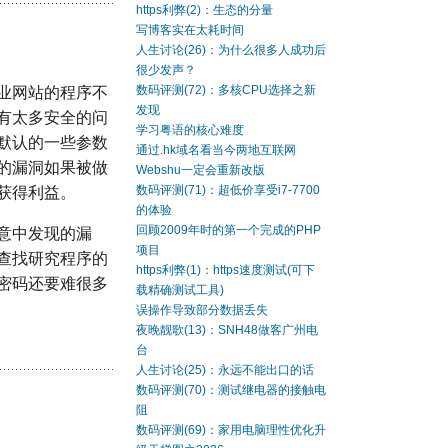
https利弊(2)：生态的分量
写博客实在太耗时间
人生讨论(26)：为什么很多人成功后
很少发声？
数码评测(72)：多核CPU选择之新
业网站的程序不
发现
有太多安全的问
学习粤语的核心难度
默认的一些参数
通过.hk域名看当今两地互联网
的漏洞如果被做
Webshu一定会重新改版
数码评测(71)：超低价享受i7-7700
获得利益。
的体验
回顾2009年时的第一个完成的PHP
意中发现的漏
项目
查找研究程序的
https利弊(1)：https速度测试(可下
密码还要难很多
载精确测试工具)
误操作导致部分数据丢失
夜晚靓歌(13)：SNH48做客广州电
台
人生讨论(25)：永远不能出口的话
数码评测(70)：测试继电器的接触电
阻
数码评测(69)：家用电脑理性优化升