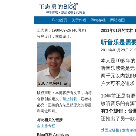
Blog首页
关于作者
Blog存档
网站地图
王志勇：1980-09-26 (46周岁)
2011年01月的文档 
程序设计，前端设计。
听音乐是需
2011年01月29日 21:
本人是10多年的
听音乐感觉是无
两千元以内就能
户大可不必追求
版权声明：本博客所有文章，均符
10年前正是有
合原创的定义，
禁止转载
，违者将
够听音乐的有源
必究；正确的方法是贴原文的标题
有3个旋钮：音
和网址即可。
还推出了另一款
与此相关的链接
自由勇专栏
固定链接
|
发表评论(
Blog存档 Archives