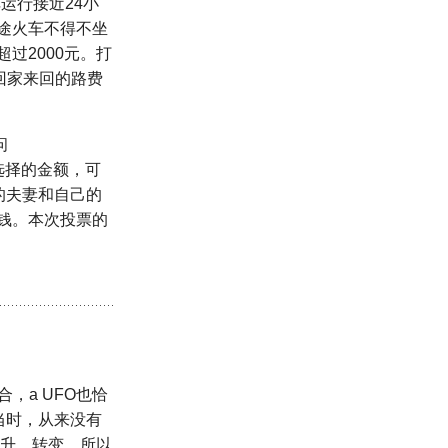
运行接近24小
途火车不得不坐
过2000元。打
回家来回的路费
问
选择的金额，可
的夫妻和自己的
钱。本次投票的
组合，a UFO也恰
的当时，从来没有
提升、转变，所以