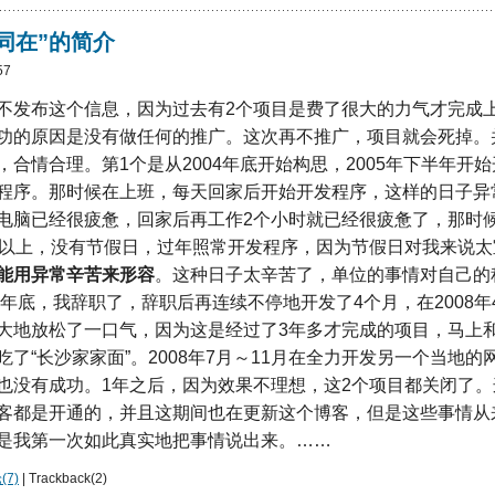
同在”的简介
57
不发布这个信息，因为过去有2个项目是费了很大的力气才完成
功的原因是没有做任何的推广。这次再不推广，项目就会死掉。
，合情合理。第1个是从2004年底开始构思，2005年下半年开
程序。那时候在上班，每天回家后开始开发程序，这样的日子异
电脑已经很疲惫，回家后再工作2个小时就已经很疲惫了，那时
时以上，没有节假日，过年照常开发程序，因为节假日对我来说太
能用异常辛苦来形容
。这种日子太辛苦了，单位的事情对自己的
7年底，我辞职了，辞职后再连续不停地开发了4个月，在2008年
大地放松了一口气，因为这是经过了3年多才完成的项目，马上
了“长沙家家面”。2008年7月～11月在全力开发另一个当地的
也没有成功。1年之后，因为效果不理想，这2个项目都关闭了
客都是开通的，并且这期间也在更新这个博客，但是这些事情从
是我第一次如此真实地把事情说出来。……
7)
| Trackback(2)