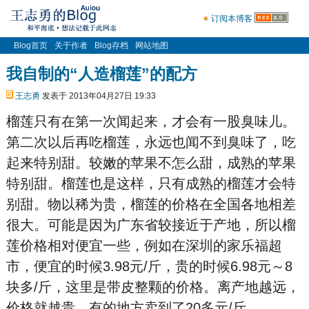
订阅本博客
Blog首页
关于作者
Blog存档
网站地图
我自制的“人造榴莲”的配方
王志勇
发表于 2013年04月27日 19:33
榴莲只有在第一次闻起来，才会有一股臭味儿。
第二次以后再吃榴莲，永远也闻不到臭味了，吃
起来特别甜。较嫩的苹果不怎么甜，成熟的苹果
特别甜。榴莲也是这样，只有成熟的榴莲才会特
别甜。物以稀为贵，榴莲的价格在全国各地相差
很大。可能是因为广东省较接近于产地，所以榴
莲价格相对便宜一些，例如在深圳的家乐福超
市，便宜的时候3.98元/斤，贵的时候6.98元～8
块多/斤，这里是带皮整颗的价格。离产地越远，
价格就越贵，有的地方卖到了20多元/斤。