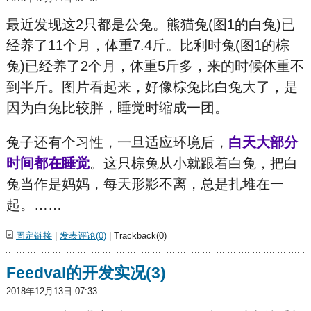
最近发现这2只都是公兔。熊猫兔(图1的白兔)已
经养了11个月，体重7.4斤。比利时兔(图1的棕
兔)已经养了2个月，体重5斤多，来的时候体重不
到半斤。图片看起来，好像棕兔比白兔大了，是
因为白兔比较胖，睡觉时缩成一团。
兔子还有个习性，一旦适应环境后，
白天大部分
时间都在睡觉
。这只棕兔从小就跟着白兔，把白
兔当作是妈妈，每天形影不离，总是扎堆在一
起。……
固定链接
|
发表评论(0)
| Trackback(0)
Feedval的开发实况(3)
2018年12月13日 07:33