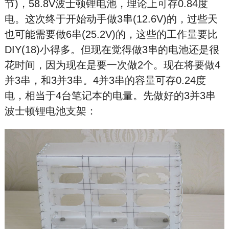
节)，58.8V波士顿锂电池，理论上可存0.84度
电。这次终于开始动手做3串(12.6V)的，过些天
也可能需要做6串(25.2V)的，这些的工作量要比
DIY(18)小得多。但现在觉得做3串的电池还是很
花时间，因为现在是要一次做2个。现在将要做4
并3串，和3并3串。4并3串的容量可存0.24度
电，相当于4台笔记本的电量。先做好的3并3串
波士顿锂电池支架：