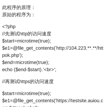
此程序的原理：
原始的程序为：
<?php
//先测试http的访问速度
$start=microtime(true);
$e1=@file_get_contents('http://104.223.**.**/htt
pok.php');
$end=microtime(true);
echo ($end-$start).'<br>';
//再测试https的访问速度
$start=microtime(true);
$e1=@file_get_contents('https://testsite.auiou.c