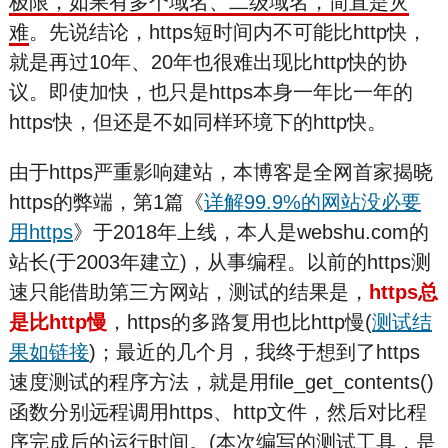
极限，如果有多个域名、二级域名，简直是灾
难
。先说结论，https短时间内不可能比http快，
就是再过10年、20年也很难出现比http快的协
议。即使加快，也只是https本身一年比一年的
https快，但还是不如同样环境下的http快。
由于https严重影响建站，本博客是全网首家揭晓
https的弊端，第1篇《
详解99.9%的网站没必要
用https
》于2018年上线，本人是webshu.com的
站长(于2003年建立)，从事编程。以前的https测
速只能借助第三方网站，测试的结果是，
https总
是比http慢
，https的多路复用也比http慢(
测试结
果如链接
)；最近的几个月，我终于想到了https
速度测试的程序方法，就是用file_get_contents()
函数分别远程调用https、http文件，然后对比程
序完成后的运行时间。(本次编写的测试工具，是