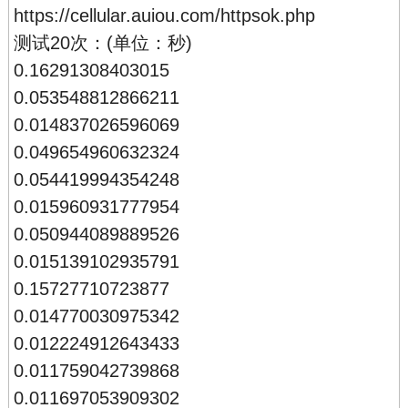
https://cellular.auiou.com/httpsok.php
测试20次：(单位：秒)
0.16291308403015
0.053548812866211
0.014837026596069
0.049654960632324
0.054419994354248
0.015960931777954
0.050944089889526
0.015139102935791
0.15727710723877
0.014770030975342
0.012224912643433
0.011759042739868
0.011697053909302