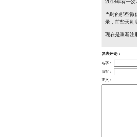
2018年有一
当时的那些微
录，前些天刚
现在是重新注
发表评论：
名字：
博客：
正文：