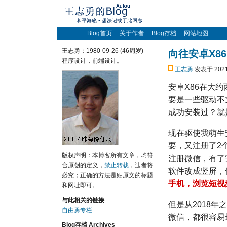
Blog首页
关于作者
Blog存档
网站地图
王志勇：1980-09-26 (46周岁)
向往安卓X8
程序设计，前端设计。
王志勇
发表于 2021
安卓X86在大
要是一些驱动不
成功安装过？就
现在驱使我萌生
要，又注册了2
版权声明：本博客所有文章，均符
注册微信，有了
合原创的定义，
禁止转载
，违者将
软件改成竖屏，
必究；正确的方法是贴原文的标题
手机，浏览短视
和网址即可。
与此相关的链接
但是从2018
自由勇专栏
微信，都很容易
Blog存档 Archives