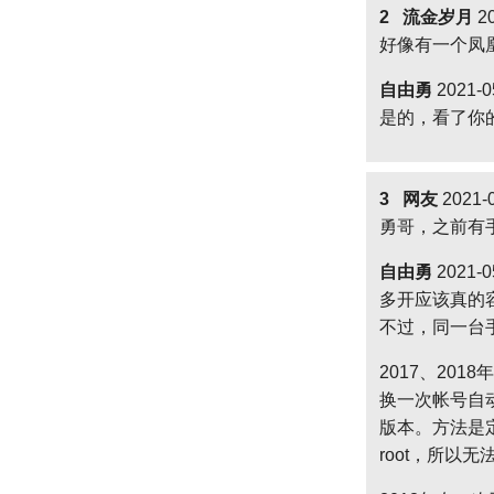
2 流金岁月
20
好像有一个凤凰
自由勇
2021-0
是的，看了你
3 网友
2021-0
勇哥，之前有
自由勇
2021-0
多开应该真的
不过，同一台
2017、201
换一次帐号自
版本。方法是定时
root，所以