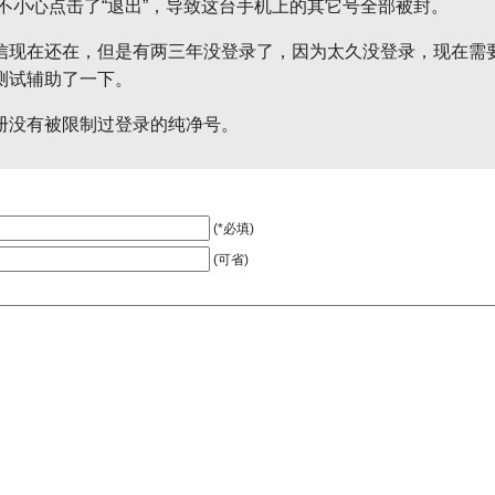
次不小心点击了“退出”，导致这台手机上的其它号全部被封。
信现在还在，但是有两三年没登录了，因为太久没登录，现在需
测试辅助了一下。
册没有被限制过登录的纯净号。
(*必填)
(可省)