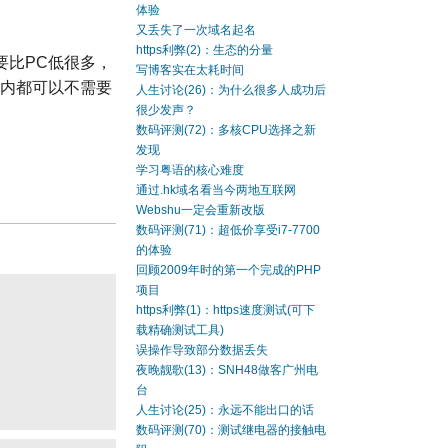
体验
又丢失了一次域名起名
https利弊(2)：生态的分量
要比PC低很多，
写博客实在太耗时间
之内都可以不需要
人生讨论(26)：为什么很多人成功后
很少发声？
数码评测(72)：多核CPU选择之新
发现
学习粤语的核心难度
通过.hk域名看当今两地互联网
Webshu一定会重新改版
数码评测(71)：超低价享受i7-7700
的体验
回顾2009年时的第一个完成的PHP
项目
https利弊(1)：https速度测试(可下
载精确测试工具)
误操作导致部分数据丢失
夜晚靓歌(13)：SNH48做客广州电
台
人生讨论(25)：永远不能出口的话
数码评测(70)：测试继电器的接触电