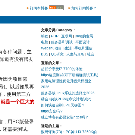
订阅本博客
如何订阅博客？
文章分类 Category：
编程
|
PHP
|
互联网
|
Blog的发展
电脑
|
服务器和调试
|
平面设计
Webshu项目
|
生活
|
手机和通信
|
有各种问题，主
BBS
|
QQ研究
|
人生与真相
|
社会
不知道有没有博友
置顶的文章：
超低价享受i7-7700的体验
https速度测试(可下载精确测试工具)
近因为项目需
家用电脑理性优化升级天梯图之
号)。以后如果再
2026
服务器版Linux系统的选择之2026
屏，使用第三方
秒会+实战PHP程序设计培训(2)
，
就是一个巨大的
如何快速自制CPU天梯图？
https安全吗？
独立博客有必要安装https吗？
信，用PC版登录
近期的主题：
，还需要测试。
数码评测(73)：PC神U i3-7350K的