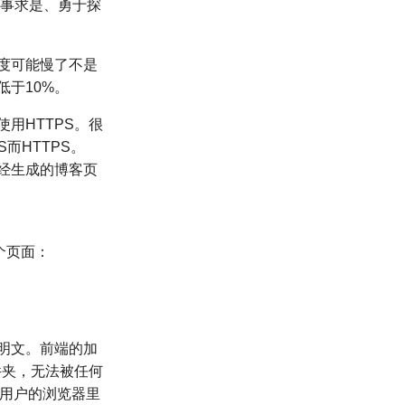
实事求是、勇于探
速度可能慢了不是
低于10%。
用HTTPS。很
而HTTPS。
经生成的博客页
个页面：
明文。前端的加
件夹，无法被任何
在用户的浏览器里