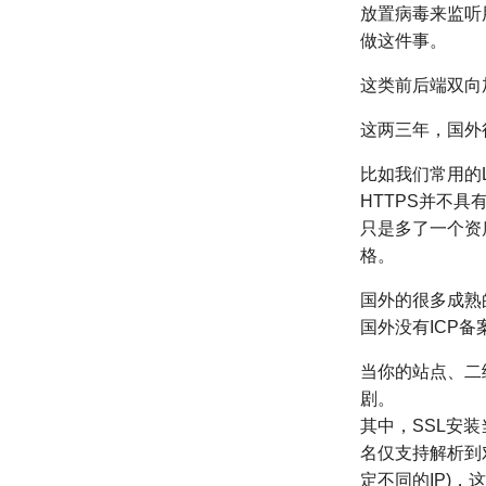
放置病
毒来监
听
做这件事。
这类前后端双向
这两三年，国外
比如我们常用的L
HTTPS并不具
只是多了一个资
格。
国外的很多成熟
国外没有ICP备
当你的站点、二
剧。
其中，SSL安
名仅支持解析到
定不同的IP)，