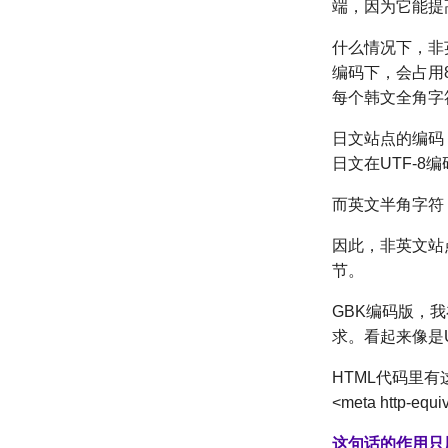
端，因为它能提
什么情况下，非
编码下，会占用8
每个韩文全角字符
日文站点的编码
日文在UTF-8
而英文半角字符，
因此，非英文站
节。
GBK编码版，我
求。看起来像是U
HTML代码里有
<meta http-equi
这句话的作用只