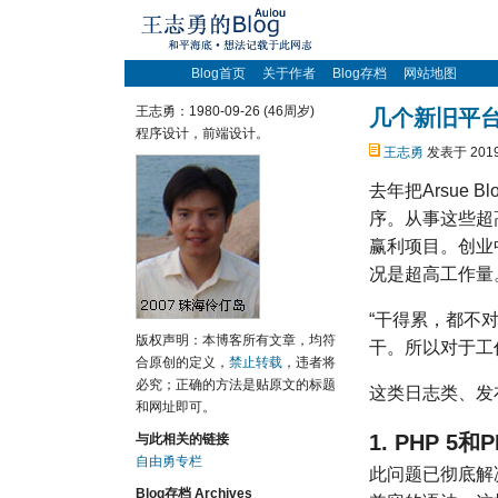
Blog首页
关于作者
Blog存档
网站地图
王志勇：1980-09-26 (46周岁)
几个新旧平
程序设计，前端设计。
王志勇
发表于 2019
去年把Arsue
序。从事这些超
赢利项目。创业
况是超高工作量
“干得累，都不
版权声明：本博客所有文章，均符
干。所以对于工
合原创的定义，
禁止转载
，违者将
必究；正确的方法是贴原文的标题
这类日志类、发
和网址即可。
1. PHP 5
与此相关的链接
自由勇专栏
此问题已彻底解决
Blog存档 Archives