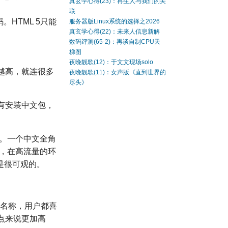
真玄学心得(23)：再生人与我们的关
联
HTML 5只能
服务器版Linux系统的选择之2026
真玄学心得(22)：未来人信息新解
数码评测(65-2)：再谈自制CPU天
梯图
夜晚靓歌(12)：于文文现场solo
越高，就连很多
夜晚靓歌(11)：女声版《直到世界的
尽头》
有安装中文包，
能。一个中文全角
计，在高流量的环
是很可观的。
的名称，用户都喜
站点来说更加高