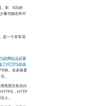
、IE、IOS的
到少量功能在IE中
，是一个非常花
.9%的网站没必要
做了HTTPS的多
TPS快。在多路复
一点。
使用美国主机在白
TTPS，HTTP
倍以上。