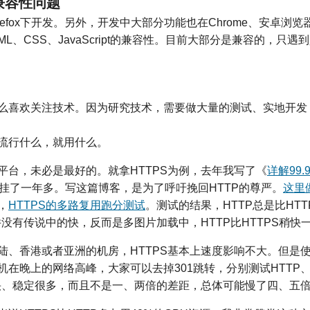
的兼容性问题
refox下开发。另外，开发中大部分功能也在Chrome、安卓浏览器
HTML、CSS、JavaScript的兼容性。目前大部分是兼容的，只遇
么喜欢关注技术。因为研究技术，需要做大量的测试、实地开发
流行什么，就用什么。
平台，未必是最好的。就拿HTTPS为例，去年我写了《
详解99
挂了一年多。写这篇博客，是为了呼吁挽回HTTP的尊严。
这里
，
HTTPS的多路复用跑分测试
。测试的结果，HTTP总是比HT
并没有传说中的快，反而是多图片加载中，HTTP比HTTPS稍快
陆、香港或者亚洲的机房，HTTPS基本上速度影响不大。但是
在晚上的网络高峰，大家可以去掉301跳转，分别测试HTTP、H
S快、稳定很多，而且不是一、两倍的差距，总体可能慢了四、五