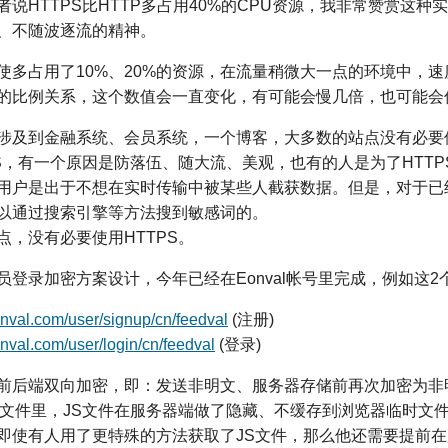
说HTTPS比HTTP多占用40%的CPU资源，我非常赞赏这种
、不随波逐流的精神。
使多占用了10%、20%的资源，在流量稍微大一点的环境中，
这样的比例关系，这个数值会一直变化，有可能会慢几倍，也可能会
涉及到金融系统、会员系统，一个博客，大多数的站点没有必要使
S，有一个原因是防落伍、随大流、美观，也有的人是为了HTTPS
用户是出于不想在实时传输中被某些人截获数据。但是，对于已
以通过搜索引擎等方法搜到敏
感
词的。
点，没有必要使用HTTPS。
员登录加密方案设计，今年已经在Eonval帐号里完成，例如这2
onval.com/user/signup/cn/feedval
(注册)
onval.com/user/login/cn/feedval
(登录)
前后端双向加密，即：发送非明文、服务器存储前再次加密为非
S文件里，JS文件在服务器端做了隐藏、不缓存到浏览器临时文
即使有人用了更特殊的方法获取了JS文件，那么他还需要提前