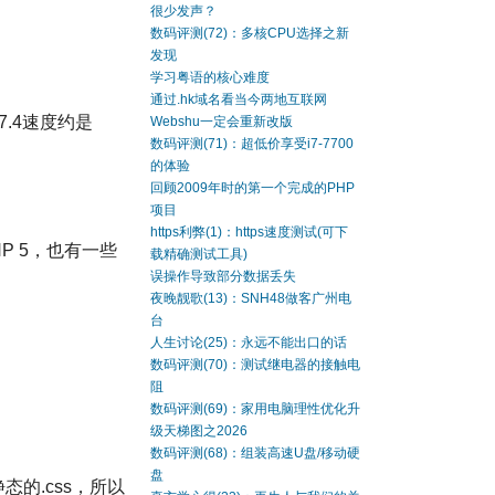
很少发声？
数码评测(72)：多核CPU选择之新
发现
学习粤语的核心难度
通过.hk域名看当今两地互联网
 7.4速度约是
Webshu一定会重新改版
数码评测(71)：超低价享受i7-7700
的体验
回顾2009年时的第一个完成的PHP
项目
https利弊(1)：https速度测试(可下
P 5，也有一些
载精确测试工具)
误操作导致部分数据丢失
夜晚靓歌(13)：SNH48做客广州电
台
人生讨论(25)：永远不能出口的话
数码评测(70)：测试继电器的接触电
阻
数码评测(69)：家用电脑理性优化升
级天梯图之2026
数码评测(68)：组装高速U盘/移动硬
盘
态的.css，所以