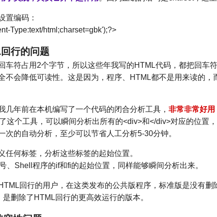
设置编码：
nt-Type:text/html;charset=gbk');?>
ML回行的问题
回车符占用2个字节，所以这些年我写的HTML代码，都把回车
全不会降低可读性。这是因为，程序、HTML都不是用来读的，
我几年前在本机编写了一个代码的闭合分析工具，
非常非常好用
，有了这个工具，可以瞬间分析出所有的<div>和</div>对应的位
一次的自动分析，至少可以节省人工分析5-30分钟。
义任何标签，分析这些标签的起始位置。
号、Shell程序的if和fi的起始位置，同样能够瞬间分析出来。
HTML回行的用户，在这类发布的公共版程序，标准版是没有删除
”，是删除了HTML回行的更高效运行的版本。