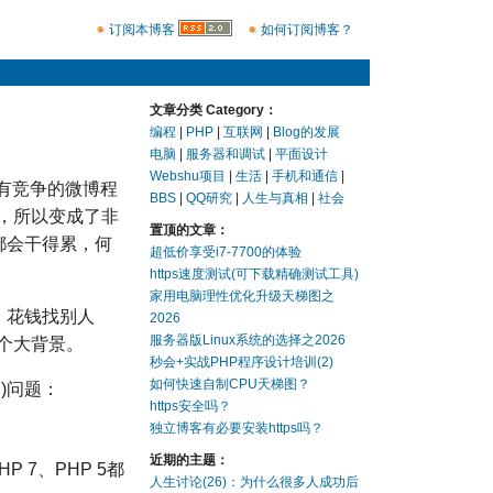
订阅本博客
如何订阅博客？
文章分类 Category：
编程
|
PHP
|
互联网
|
Blog的发展
电脑
|
服务器和调试
|
平面设计
Webshu项目
|
生活
|
手机和通信
|
没有竞争的微博程
BBS
|
QQ研究
|
人生与真相
|
社会
，所以变成了非
置顶的文章：
都会干得累，何
超低价享受i7-7700的体验
https速度测试(可下载精确测试工具)
家用电脑理性优化升级天梯图之
、花钱找别人
2026
服务器版Linux系统的选择之2026
个大背景。
秒会+实战PHP程序设计培训(2)
如何快速自制CPU天梯图？
)问题：
https安全吗？
独立博客有必要安装https吗？
近期的主题：
 7、PHP 5都
人生讨论(26)：为什么很多人成功后