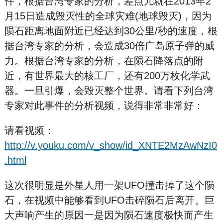
件，根据台湾专家的分析，差点儿就在2013年2
月15日造成毁灭性的全球灾难(地
球
毁
灭)，因为
陨石距离地面附近已经达到30公里/秒的速度，根
据台湾专家的分析，会造成30倍广岛原
子
弹的威
力。根据台湾专家的分析，在陨石降落点的附
近，有世界最大的核
工
厂，还有200万枚化
学武
器。一旦引爆，会毁灭整个世界。请看下列台湾
专家对此事件的分析视频，说得非常非常好：
请看视频：
http://v.youku.com/v_show/id_XNTE2MzAwNzI0
.html
这次很明显是外星人用一架UFO撞击掉了这个陨
石，在视频中能够看到UFO击碎陨石后离开。巨
大声响产生的原因一是因为陨石速度极快而产生