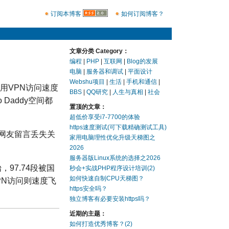
订阅本博客
如何订阅博客？
文章分类 Category：
编程
|
PHP
|
互联网
|
Blog的发展
电脑
|
服务器和调试
|
平面设计
Webshu项目
|
生活
|
手机和通信
|
用V
P
N访问速度
BBS
|
QQ研究
|
人生与真相
|
社会
 Daddy空间都
置顶的文章：
超低价享受i7-7700的体验
https速度测试(可下载精确测试工具)
网友留言丢失关
家用电脑理性优化升级天梯图之
2026
服务器版Linux系统的选择之2026
始，97.74段被国
秒会+实战PHP程序设计培训(2)
如何快速自制CPU天梯图？
P
N访问则速度飞
https安全吗？
独立博客有必要安装https吗？
近期的主题：
如何打造优秀博客？(2)