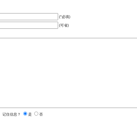
(*必填)
(可省)
记住信息？
是
否