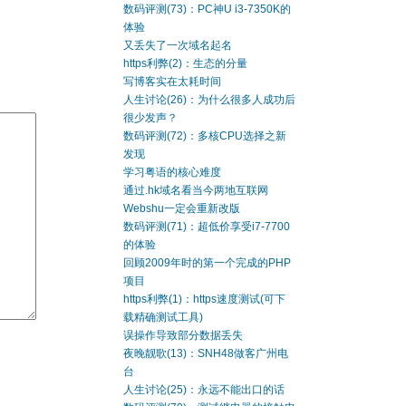
数码评测(73)：PC神U i3-7350K的
体验
又丢失了一次域名起名
https利弊(2)：生态的分量
写博客实在太耗时间
人生讨论(26)：为什么很多人成功后
很少发声？
数码评测(72)：多核CPU选择之新
发现
学习粤语的核心难度
通过.hk域名看当今两地互联网
Webshu一定会重新改版
数码评测(71)：超低价享受i7-7700
的体验
回顾2009年时的第一个完成的PHP
项目
https利弊(1)：https速度测试(可下
载精确测试工具)
误操作导致部分数据丢失
夜晚靓歌(13)：SNH48做客广州电
台
人生讨论(25)：永远不能出口的话