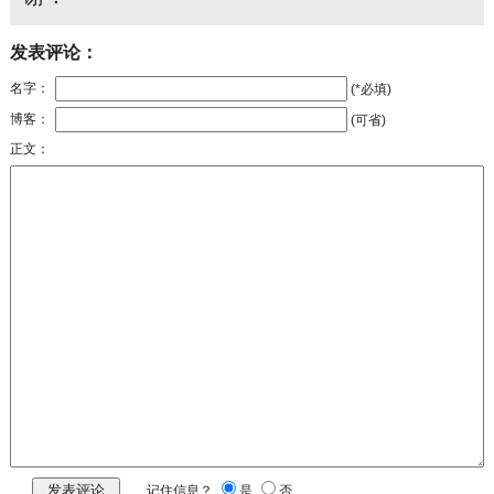
发表评论：
名字：
(*必填)
博客：
(可省)
正文：
记住信息？
是
否