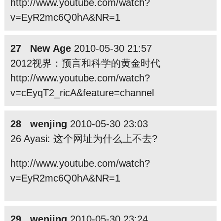
http://www.youtube.com/watch?
v=EyR2mc6Q0hA&NR=1
27 New Age
2010-05-30 21:57
2012视界：预言和科学的黄金时代
http://www.youtube.com/watch?
v=cEyqT2_ricA&feature=channel
28 wenjing
2010-05-30 23:03
26 Ayasi: 这个网址为什么上不去?
http://www.youtube.com/watch?
v=EyR2mc6Q0hA&NR=1
29 wenjing
2010-05-30 23:24