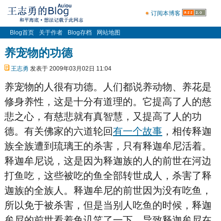
订阅本博客
Blog首页
关于作者
Blog存档
网站地图
养宠物的功德
王志勇
发表于 2009年03月02日 11:04
养宠物的人很有功德。人们都说养动物、养花是
修身养性，这是十分有道理的。它提高了人的慈
悲之心，有慈悲就有真智慧，又提高了人的功
德。有关佛家的六道轮回
有一个故事
，相传释迦
族全族遭到琉璃王的杀害，只有释迦牟尼活着。
释迦牟尼说，这是因为释迦族的人的前世在河边
打鱼吃，这些被吃的鱼全部转世成人，杀害了释
迦族的全族人。释迦牟尼的前世因为没有吃鱼，
所以免于被杀害，但是当别人吃鱼的时候，释迦
牟尼的前世看着鱼讥笑了一下，导致释迦牟尼在