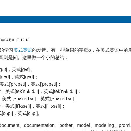
年04月01日 12:18
开始学习
美式英语
的发音。有一些单词的字母o，在美式英语中的发
音则是[
]。这里做一个小的总结：
g
t]，英式[g
t]；
[g
d]，英式[g
d]；
，美式['pr
p
ti]，英式['pr
p
ti]；
gy，美式[tek'n
l
d
i]，英式[tek'n
l
d
i]；
n，美式[,
p
'rei
n]，英式[,
p
'rei
n]；
y，美式[fi'l
s
fi]，英式[fi'l
s
fi]；
[c
pi]，英式[c
pi]。
ment、documentation、bother、model、modeling、promi