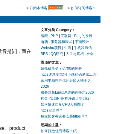
订阅本博客
如何订阅博客？
文章分类 Category：
编程
|
PHP
|
互联网
|
Blog的发展
电脑
|
服务器和调试
|
平面设计
Webshu项目
|
生活
|
手机和通信
|
音是[
]，而在
BBS
|
QQ研究
|
人生与真相
|
社会
置顶的文章：
超低价享受i7-7700的体验
https速度测试(可下载精确测试工具)
家用电脑理性优化升级天梯图之
2026
服务器版Linux系统的选择之2026
秒会+实战PHP程序设计培训(2)
如何快速自制CPU天梯图？
https安全吗？
独立博客有必要安装https吗？
近期的主题：
se、product、
如何打造优秀博客？(2)