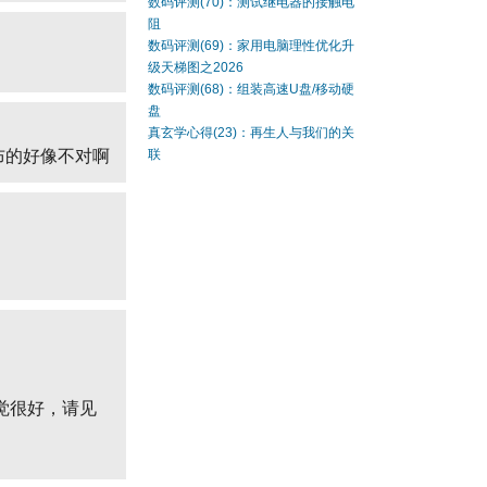
数码评测(70)：测试继电器的接触电
阻
数码评测(69)：家用电脑理性优化升
级天梯图之2026
数码评测(68)：组装高速U盘/移动硬
盘
真玄学心得(23)：再生人与我们的关
公布的好像不对啊
联
觉很好，请见