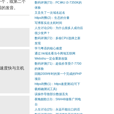
词的第一个，或第二个
数码评测(73)：PC神U i3-7350K的
霸的发音。
体验
又丢失了一次域名起名
https利弊(2)：生态的分量
写博客实在太耗时间
人生讨论(26)：为什么很多人成功后
很少发声？
数码评测(72)：多核CPU选择之新
发现
学习粤语的核心难度
通过.hk域名看当今两地互联网
Webshu一定会重新改版
数码评测(71)：超低价享受i7-7700
og速度快与主机
的体验
回顾2009年时的第一个完成的PHP
项目
https利弊(1)：https速度测试(可下
载精确测试工具)
误操作导致部分数据丢失
夜晚靓歌(13)：SNH48做客广州电
台
人生讨论(25)：永远不能出口的话