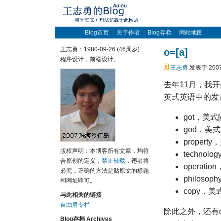
Blog首页
关于作者
Blog存档
网站地图
王志勇：1980-09-26 (46周岁)
o=[a]
程序设计，前端设计。
王志勇
发表于 2007
去年11月，我
英式英语中的发
got，美式[
god，美式
property
版权声明：本博客所有文章，均符
technolo
合原创的定义，
禁止转载
，违者将
operatio
必究；正确的方法是贴原文的标题
philosoph
和网址即可。
copy，美式
与此相关的链接
自由勇专栏
除此之外，还有docu
Blog存档 Archives